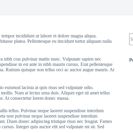
 tempor incididunt ut labore et dolore magna aliqua.
bitasse platea. Pellentesque eu tincidunt tortor aliquam nulla
ra nibh cras pulvinar mattis nunc. Vulputate sapien nec
P
pendisse in est ante in nibh mauris cursus. Erat pellentesque
rna. Rutrum quisque non tellus orci ac auctor augue mauris. At
o euismod lacinia at quis risus sed vulputate odio.
 mollis. Nam at lectus urna duis. Aliquet eget sit amet tellus
rtor. At consectetur lorem donec massa.
allis tellus. Pulvinar neque laoreet suspendisse interdum
Porta non pulvinar neque laoreet suspendisse interdum
dunt. Diam donec adipiscing tristique risus nec feugiat. Fames
ursus. Integer quis auctor elit sed vulputate mi sit. Sed