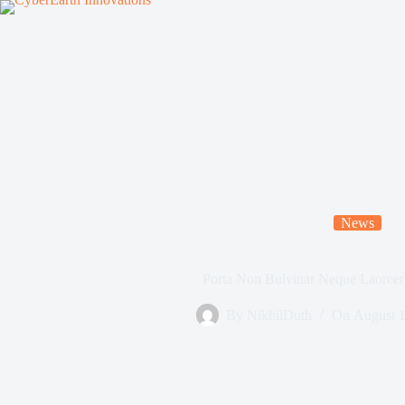
News
Porta Non Bulvinar Neque Laoreet
By
NikhilDuth
On
August 1