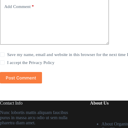
Add Comment
*
Save my name, email and website in this browser for the next time
I accept the
Privacy Policy
Post Comment
Contact Info
About Us
Nunc lobortis mattis aliquam faucibus
purus in massa arcu odio ut sem nulla
pharetra diam amet.
About Organis