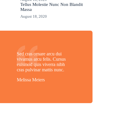
Tellus Molestie Nunc Non Blandit
Massa
August 18, 2020
Sed cras ornare arcu dui
vivamus arcu felis. Cursus
euismod quis viverra nibh
cras pulvinar mattis nunc.
Melissa Meiers