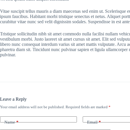
Vitae suscipit tellus mauris a diam maecenas sed enim ut. Scelerisque eu
ipsum faucibus. Habitant morbi tristique senectus et netus. Aliquet por
curabitur vitae nunc sed velit dignissim sodales. Suspendisse in est ante
Tristique sollicitudin nibh sit amet commodo nulla facilisi nullam vehic
vestibulum morbi. Justo laoreet sit amet cursus sit amet. Elit sed vulputa
libero nunc consequat interdum varius sit amet mattis vulputate. Arcu ac
pharetra diam sit. Tincidunt nunc pulvinar sapien et ligula ullamcorpe
pulvinar.
Leave a Reply
Your email address will not be published.
Required fields are marked
*
Name
*
Email
*