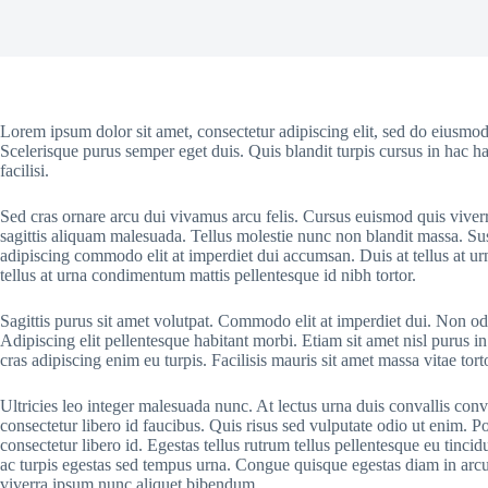
Lorem ipsum dolor sit amet, consectetur adipiscing elit, sed do eiusmod
Scelerisque purus semper eget duis. Quis blandit turpis cursus in hac ha
facilisi.
Sed cras ornare arcu dui vivamus arcu felis. Cursus euismod quis viver
sagittis aliquam malesuada. Tellus molestie nunc non blandit massa. Sus
adipiscing commodo elit at imperdiet dui accumsan. Duis at tellus at u
tellus at urna condimentum mattis pellentesque id nibh tortor.
Sagittis purus sit amet volutpat. Commodo elit at imperdiet dui. Non odi
Adipiscing elit pellentesque habitant morbi. Etiam sit amet nisl purus in
cras adipiscing enim eu turpis. Facilisis mauris sit amet massa vitae to
Ultricies leo integer malesuada nunc. At lectus urna duis convallis conv
consectetur libero id faucibus. Quis risus sed vulputate odio ut enim. 
consectetur libero id. Egestas tellus rutrum tellus pellentesque eu tinci
ac turpis egestas sed tempus urna. Congue quisque egestas diam in arcu c
viverra ipsum nunc aliquet bibendum.